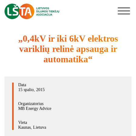
Aktualijos
„0,4kV ir iki 6kV elektros
variklių relinė apsauga ir
Asociacija
automatika“
Šilumos ūkis
Kontaktai
Data
15 spalio, 2015
DUK
Organizatorius
MB Energy Advice
Prisijungimas nariams
Vieta
Kaunas, Lietuva