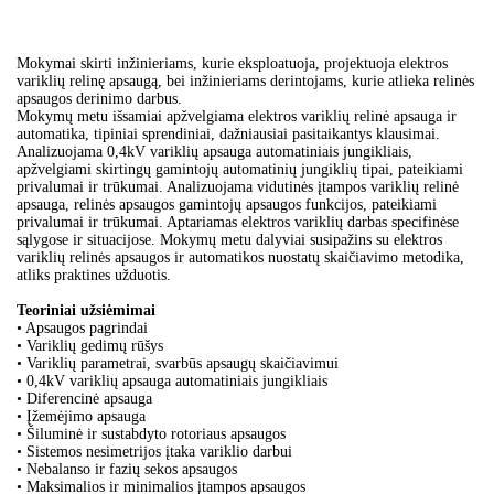
Paieška
Mokymai skirti inžinieriams, kurie eksploatuoja, projektuoja elektros
variklių relinę apsaugą, bei inžinieriams derintojams, kurie atlieka relinės
apsaugos derinimo darbus.
Mokymų metu išsamiai apžvelgiama elektros variklių relinė apsauga ir
automatika, tipiniai sprendiniai, dažniausiai pasitaikantys klausimai.
Analizuojama 0,4kV variklių apsauga automatiniais jungikliais,
apžvelgiami skirtingų gamintojų automatinių jungiklių tipai, pateikiami
privalumai ir trūkumai. Analizuojama vidutinės įtampos variklių relinė
apsauga, relinės apsaugos gamintojų apsaugos funkcijos, pateikiami
privalumai ir trūkumai. Aptariamas elektros variklių darbas specifinėse
sąlygose ir situacijose. Mokymų metu dalyviai susipažins su elektros
variklių relinės apsaugos ir automatikos nuostatų skaičiavimo metodika,
atliks praktines užduotis.
Teoriniai užsiėmimai
• Apsaugos pagrindai
• Variklių gedimų rūšys
• Variklių parametrai, svarbūs apsaugų skaičiavimui
• 0,4kV variklių apsauga automatiniais jungikliais
• Diferencinė apsauga
• Įžemėjimo apsauga
• Šiluminė ir sustabdyto rotoriaus apsaugos
• Sistemos nesimetrijos įtaka variklio darbui
• Nebalanso ir fazių sekos apsaugos
• Maksimalios ir minimalios įtampos apsaugos