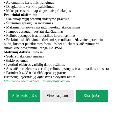
• Automatinis kartotinis įjungimas
• Daugkartinis variklio paleidimas
• Mikroprocesorinių apsaugos įtaisų funkcijos
Praktiniai užsiėmimai
• Skaičiuojamųjų schemų sudarymo praktika
• Šiluminių apsaugų skaičiavimas
• Maksimalios srovės apsaugų nuostatų skaičiavimas
• Įtampos apsaugų nuostatų skaičiavimas
• Relinės apsaugos ir automatikos koordinavimas
• Praktiniai skaičiavimai atliekami sprendžiant uždavinius įprastiniu
būdu, kuomet pateikiamos formulės bei atliekant skaičiavimus su
šiuolaikine programine įranga EA-PSM.
Mokymų dalyviai mokės
• Sudaryti skaičiuojamąsias
• tinklo schemas
• Įvertinti elektros variklių darbo režimus
• Apskaičiuoti elektros variklių relinės apsaugos ir automatikos nuostatas
• Parinkti 0,4kV ir iki 6kV apsaugų įtaisus
Išsamesnę informaciją apie šiuos mokymus rasite
http://www.energyadvice.lt/atvirieji-mokymai/
.
Ankstesnis įrašas
Visos naujienos
Kitas įrašas